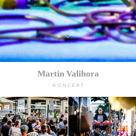
Martin Valihora
K O N C E R T